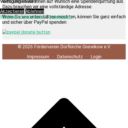
Gern stellen wir Ihnen auf Wunsch eine Spendenquittung aus.
Verfügung stehen.
Dazu brauchen wir eine vollständige Adresse.
Akzeptieren
Ablehnen
Wenn Sie uns unterstützen möchten, können Sie ganz einfach
Weitere Informationen
|
Impressum
und sicher über PayPal spenden:
©
2026
Förderverein Dorfkirche Gnewikow e.V.
Impressum
·
Datenschutz
·
Login