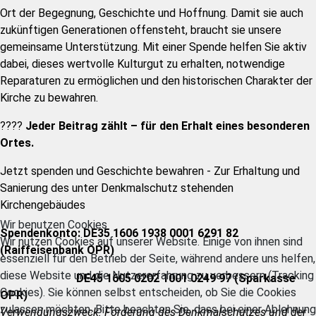
Ort der Begegnung, Geschichte und Hoffnung. Damit sie auch
zukünftigen Generationen offensteht, braucht sie unsere
gemeinsame Unterstützung. Mit einer Spende helfen Sie aktiv
dabei, dieses wertvolle Kulturgut zu erhalten, notwendige
Reparaturen zu ermöglichen und den historischen Charakter der
Kirche zu bewahren.
????
Jeder Beitrag zählt – für den Erhalt eines besonderen
Ortes.
Jetzt spenden und Geschichte bewahren - Zur Erhaltung und
Sanierung des unter Denkmalschutz stehenden
Kirchengebäudes
Wir benutzen Cookies
Spendenkonto:
DE35 1606 1938 0001 6291 82
Wir nutzen Cookies auf unserer Website. Einige von ihnen sind
(Raiffeisenbank OPR)
essenziell für den Betrieb der Seite, während andere uns helfen,
diese Website und die Nutzererfahrung zu verbessern (Tracking
DE45 1605 0202 1001 0249 97 (Sparkasse
Cookies). Sie können selbst entscheiden, ob Sie die Cookies
OPR)
zulassen möchten. Bitte beachten Sie, dass bei einer Ablehnung
Verwendungszweck: Förderung des Denkmalschutzes und der