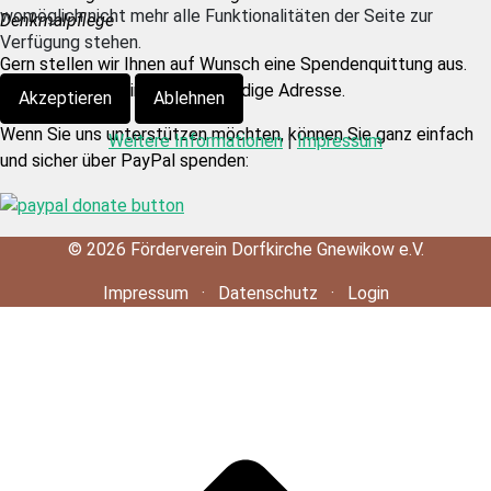
womöglich nicht mehr alle Funktionalitäten der Seite zur
Denkmalpflege
Verfügung stehen.
Gern stellen wir Ihnen auf Wunsch eine Spendenquittung aus.
Dazu brauchen wir eine vollständige Adresse.
Akzeptieren
Ablehnen
Wenn Sie uns unterstützen möchten, können Sie ganz einfach
Weitere Informationen
|
Impressum
und sicher über PayPal spenden:
©
2026
Förderverein Dorfkirche Gnewikow e.V.
Impressum
·
Datenschutz
·
Login