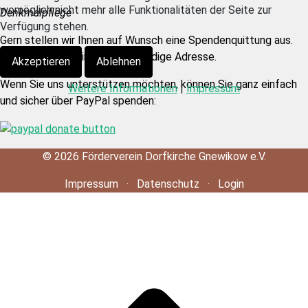
womöglich nicht mehr alle Funktionalitäten der Seite zur
Denkmalpflege
Verfügung stehen.
Gern stellen wir Ihnen auf Wunsch eine Spendenquittung aus.
Dazu brauchen wir eine vollständige Adresse.
Akzeptieren
Ablehnen
Wenn Sie uns unterstützen möchten, können Sie ganz einfach
Weitere Informationen
|
Impressum
und sicher über PayPal spenden:
©
2026
Förderverein Dorfkirche Gnewikow e.V.
Impressum
·
Datenschutz
·
Login