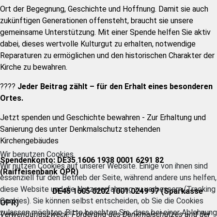
Ort der Begegnung, Geschichte und Hoffnung. Damit sie auch
zukünftigen Generationen offensteht, braucht sie unsere
gemeinsame Unterstützung. Mit einer Spende helfen Sie aktiv
dabei, dieses wertvolle Kulturgut zu erhalten, notwendige
Reparaturen zu ermöglichen und den historischen Charakter der
Kirche zu bewahren.
????
Jeder Beitrag zählt – für den Erhalt eines besonderen
Ortes.
Jetzt spenden und Geschichte bewahren - Zur Erhaltung und
Sanierung des unter Denkmalschutz stehenden
Kirchengebäudes
Wir benutzen Cookies
Spendenkonto:
DE35 1606 1938 0001 6291 82
Wir nutzen Cookies auf unserer Website. Einige von ihnen sind
(Raiffeisenbank OPR)
essenziell für den Betrieb der Seite, während andere uns helfen,
diese Website und die Nutzererfahrung zu verbessern (Tracking
DE45 1605 0202 1001 0249 97 (Sparkasse
Cookies). Sie können selbst entscheiden, ob Sie die Cookies
OPR)
zulassen möchten. Bitte beachten Sie, dass bei einer Ablehnung
Verwendungszweck: Förderung des Denkmalschutzes und der