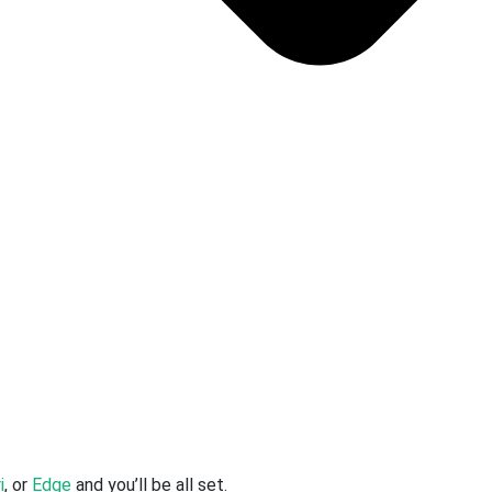
i
, or
Edge
and you’ll be all set.