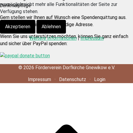
womöglich nicht mehr alle Funktionalitäten der Seite zur
Denkmalpflege
Verfügung stehen.
Gern stellen wir Ihnen auf Wunsch eine Spendenquittung aus.
Dazu brauchen wir eine vollständige Adresse.
Akzeptieren
Ablehnen
Wenn Sie uns unterstützen möchten, können Sie ganz einfach
Weitere Informationen
|
Impressum
und sicher über PayPal spenden:
©
2026
Förderverein Dorfkirche Gnewikow e.V.
Impressum
·
Datenschutz
·
Login