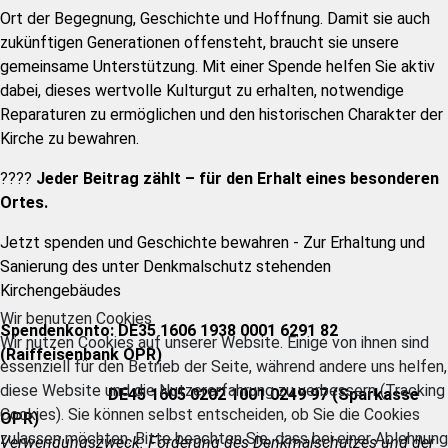
Ort der Begegnung, Geschichte und Hoffnung. Damit sie auch
zukünftigen Generationen offensteht, braucht sie unsere
gemeinsame Unterstützung. Mit einer Spende helfen Sie aktiv
dabei, dieses wertvolle Kulturgut zu erhalten, notwendige
Reparaturen zu ermöglichen und den historischen Charakter der
Kirche zu bewahren.
????
Jeder Beitrag zählt – für den Erhalt eines besonderen
Ortes.
Jetzt spenden und Geschichte bewahren - Zur Erhaltung und
Sanierung des unter Denkmalschutz stehenden
Kirchengebäudes
Wir benutzen Cookies
Spendenkonto:
DE35 1606 1938 0001 6291 82
Wir nutzen Cookies auf unserer Website. Einige von ihnen sind
(Raiffeisenbank OPR)
essenziell für den Betrieb der Seite, während andere uns helfen,
diese Website und die Nutzererfahrung zu verbessern (Tracking
DE45 1605 0202 1001 0249 97 (Sparkasse
Cookies). Sie können selbst entscheiden, ob Sie die Cookies
OPR)
zulassen möchten. Bitte beachten Sie, dass bei einer Ablehnung
Verwendungszweck: Förderung des Denkmalschutzes und der