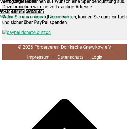
Gern stellen wir Ihnen auf Wunsch eine Spendenquittung aus.
Verfügung stehen.
Dazu brauchen wir eine vollständige Adresse.
Akzeptieren
Ablehnen
Wenn Sie uns unterstützen möchten, können Sie ganz einfach
Weitere Informationen
|
Impressum
und sicher über PayPal spenden:
©
2026
Förderverein Dorfkirche Gnewikow e.V.
Impressum
·
Datenschutz
·
Login