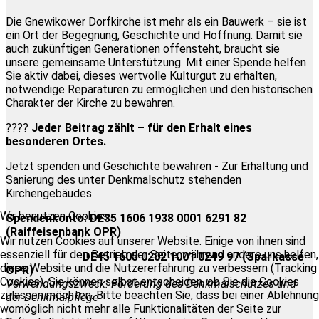
Die Gnewikower Dorfkirche ist mehr als ein Bauwerk – sie ist
ein Ort der Begegnung, Geschichte und Hoffnung. Damit sie
auch zukünftigen Generationen offensteht, braucht sie
unsere gemeinsame Unterstützung. Mit einer Spende helfen
Sie aktiv dabei, dieses wertvolle Kulturgut zu erhalten,
notwendige Reparaturen zu ermöglichen und den historischen
Charakter der Kirche zu bewahren.
????
Jeder Beitrag zählt – für den Erhalt eines
besonderen Ortes.
Jetzt spenden und Geschichte bewahren - Zur Erhaltung und
Sanierung des unter Denkmalschutz stehenden
Kirchengebäudes
Wir benutzen Cookies
Spendenkonto:
DE35 1606 1938 0001 6291 82
(Raiffeisenbank OPR)
Wir nutzen Cookies auf unserer Website. Einige von ihnen sind
essenziell für den Betrieb der Seite, während andere uns helfen,
DE45 1605 0202 1001 0249 97 (Sparkasse
diese Website und die Nutzererfahrung zu verbessern (Tracking
OPR)
Cookies). Sie können selbst entscheiden, ob Sie die Cookies
Verwendungszweck: Förderung des Denkmalschutzes und
zulassen möchten. Bitte beachten Sie, dass bei einer Ablehnung
der Denkmalpflege
womöglich nicht mehr alle Funktionalitäten der Seite zur