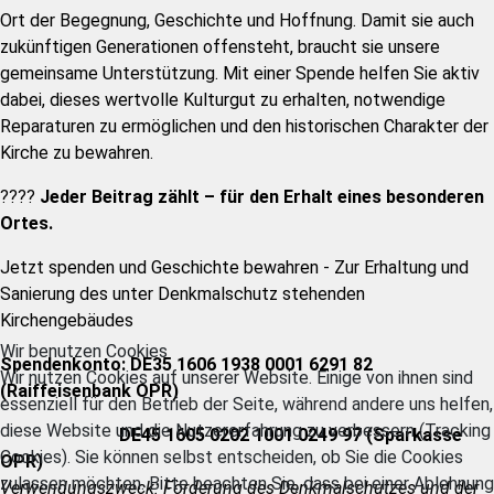
Ort der Begegnung, Geschichte und Hoffnung. Damit sie auch
zukünftigen Generationen offensteht, braucht sie unsere
gemeinsame Unterstützung. Mit einer Spende helfen Sie aktiv
dabei, dieses wertvolle Kulturgut zu erhalten, notwendige
Reparaturen zu ermöglichen und den historischen Charakter der
Kirche zu bewahren.
????
Jeder Beitrag zählt – für den Erhalt eines besonderen
Ortes.
Jetzt spenden und Geschichte bewahren - Zur Erhaltung und
Sanierung des unter Denkmalschutz stehenden
Kirchengebäudes
Wir benutzen Cookies
Spendenkonto:
DE35 1606 1938 0001 6291 82
Wir nutzen Cookies auf unserer Website. Einige von ihnen sind
(Raiffeisenbank OPR)
essenziell für den Betrieb der Seite, während andere uns helfen,
diese Website und die Nutzererfahrung zu verbessern (Tracking
DE45 1605 0202 1001 0249 97 (Sparkasse
Cookies). Sie können selbst entscheiden, ob Sie die Cookies
OPR)
zulassen möchten. Bitte beachten Sie, dass bei einer Ablehnung
Verwendungszweck: Förderung des Denkmalschutzes und der