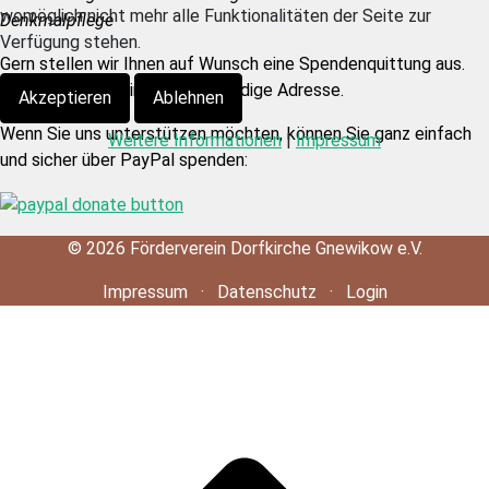
womöglich nicht mehr alle Funktionalitäten der Seite zur
Denkmalpflege
Verfügung stehen.
Gern stellen wir Ihnen auf Wunsch eine Spendenquittung aus.
Dazu brauchen wir eine vollständige Adresse.
Akzeptieren
Ablehnen
Wenn Sie uns unterstützen möchten, können Sie ganz einfach
Weitere Informationen
|
Impressum
und sicher über PayPal spenden:
©
2026
Förderverein Dorfkirche Gnewikow e.V.
Impressum
·
Datenschutz
·
Login