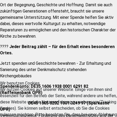
Ort der Begegnung, Geschichte und Hoffnung. Damit sie auch
zukünftigen Generationen offensteht, braucht sie unsere
gemeinsame Unterstützung. Mit einer Spende helfen Sie aktiv
dabei, dieses wertvolle Kulturgut zu erhalten, notwendige
Reparaturen zu ermöglichen und den historischen Charakter der
Kirche zu bewahren.
????
Jeder Beitrag zählt – für den Erhalt eines besonderen
Ortes.
Jetzt spenden und Geschichte bewahren - Zur Erhaltung und
Sanierung des unter Denkmalschutz stehenden
Kirchengebäudes
Wir benutzen Cookies
Spendenkonto:
DE35 1606 1938 0001 6291 82
Wir nutzen Cookies auf unserer Website. Einige von ihnen sind
(Raiffeisenbank OPR)
essenziell für den Betrieb der Seite, während andere uns helfen,
diese Website und die Nutzererfahrung zu verbessern (Tracking
DE45 1605 0202 1001 0249 97 (Sparkasse
Cookies). Sie können selbst entscheiden, ob Sie die Cookies
OPR)
zulassen möchten. Bitte beachten Sie, dass bei einer Ablehnung
Verwendungszweck: Förderung des Denkmalschutzes und der