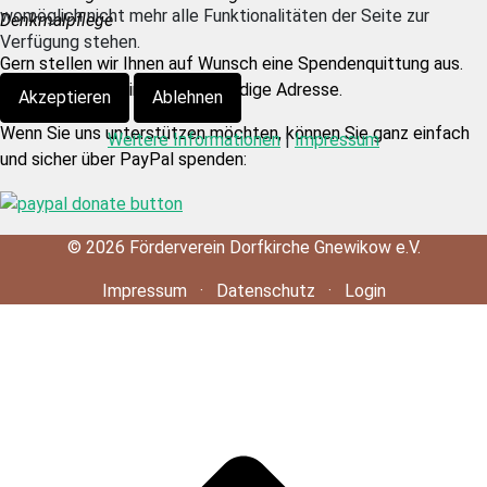
womöglich nicht mehr alle Funktionalitäten der Seite zur
Denkmalpflege
Verfügung stehen.
Gern stellen wir Ihnen auf Wunsch eine Spendenquittung aus.
Dazu brauchen wir eine vollständige Adresse.
Akzeptieren
Ablehnen
Wenn Sie uns unterstützen möchten, können Sie ganz einfach
Weitere Informationen
|
Impressum
und sicher über PayPal spenden:
©
2026
Förderverein Dorfkirche Gnewikow e.V.
Impressum
·
Datenschutz
·
Login